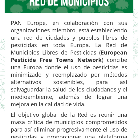
Red de Municipios
p
r
i
PAN Europe, en colaboración con sus
n
organizaciones miembro, está estableciendo
c
una red de ciudades y pueblos libres de
i
pesticidas en toda Europa. La Red de
p
Municipios Libres de Pesticidas (
European
a
Pesticide Free Towns Network
) concibe
l
una Europa donde el uso de pesticidas es
minimizado y reemplazado por métodos
alternativos sostenibles, para así
salvaguardar la salud de los ciudadanos y el
medioambiente, además de lograr una
mejora en la calidad de vida.
El objetivo global de la Red es reunir una
masa crítica de municipios comprometidos
para así eliminar progresivamente el uso de
pesticidas y proporcionar una plataforma